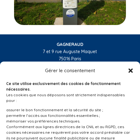
GAGNERAUD
7 et 9 rue Auguste Maquet
75016 Paris
01 55 74 32 10
Gérer le consentement
L’entreprise
Ce site utilise exclusivement des cookies de fonctionnement
Nos activités
nécessaires.
Les cookies que nous déposons sont strictement indispensables
Les régions
pour :
Réalisations
assurer le bon fonctionnement et la sécurité du site ;
permettre l’accès aux fonctionnalités essentielles ;
Nous recrutons
mémoriser vos préférences techniques.
Conformément aux lignes directrices de la CNIL et au RGPD, ces
Linkedin
cookies nécessaires ne requièrent pas votre accord préalable car
ils ne poursuivent aucune finalité publicitaire ou de mesure