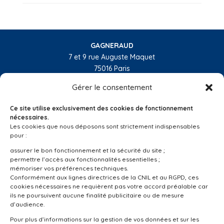
GAGNERAUD
7 et 9 rue Auguste Maquet
75016 Paris
01 55 74 32 10
Gérer le consentement
L’entreprise
Ce site utilise exclusivement des cookies de fonctionnement
Nos activités
nécessaires.
Les cookies que nous déposons sont strictement indispensables
Les régions
pour :
Réalisations
assurer le bon fonctionnement et la sécurité du site ;
permettre l’accès aux fonctionnalités essentielles ;
Nous recrutons
mémoriser vos préférences techniques.
Conformément aux lignes directrices de la CNIL et au RGPD, ces
Linkedin
cookies nécessaires ne requièrent pas votre accord préalable car
ils ne poursuivent aucune finalité publicitaire ou de mesure
d’audience.
Suivez-nous
Pour plus d’informations sur la gestion de vos données et sur les