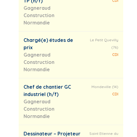
TP (h/f)
CDI
Gagneraud
Construction
Normandie
Chargé(e) études de
Le Petit Quevilly
prix
(76)
Gagneraud
CDI
Construction
Normandie
Chef de chantier GC
Mondeville (14)
industriel (h/f)
CDI
Gagneraud
Construction
Normandie
Dessinateur – Projeteur
Saint Etienne du