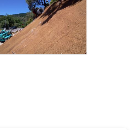
Inspection d'ouvrage - Aix
en Provence
Aix en Provence (13)
Pose de Grillage - Moustiers
Sainte Marie
Moustiers Sainte Marie