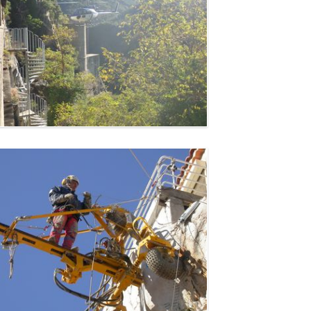
Tirage de câbles - Marseille
Marseille (13)
Héliportage - Vallée de
Roya
Vallée de Roya (06)