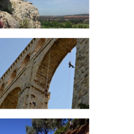
Toulon (83)
Confortement de falaises -
Vitrolles
Vitrolles (13)