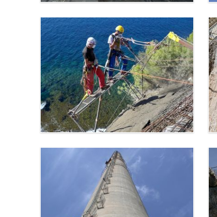
Projection de béton - Velaux
Velaux (13)
Confortement de falaise -
Carry le Rouet