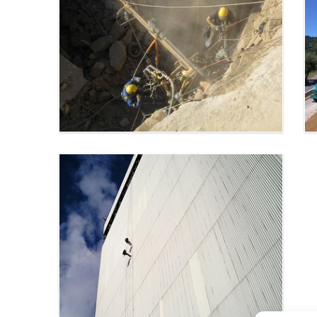
Tirage ligne paratonnerre -
Marseille
Marseille (13)
Forage sur parois - Saint
Raphaël
Saint Raphaël (83)