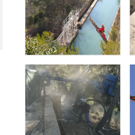
Haubanage d'un pylone -
Marignane
Marignane (13)
Abattage d'arbres -
Marseille
Marseille (13)