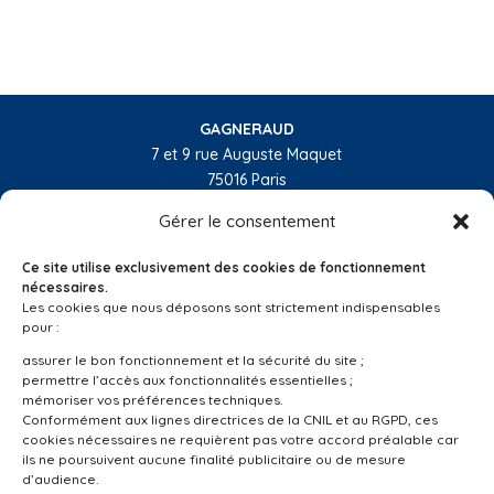
GAGNERAUD
7 et 9 rue Auguste Maquet
75016 Paris
01 55 74 32 10
Gérer le consentement
L’entreprise
Ce site utilise exclusivement des cookies de fonctionnement
Nos activités
nécessaires.
Les cookies que nous déposons sont strictement indispensables
Les régions
pour :
Réalisations
assurer le bon fonctionnement et la sécurité du site ;
permettre l’accès aux fonctionnalités essentielles ;
Nous recrutons
mémoriser vos préférences techniques.
Conformément aux lignes directrices de la CNIL et au RGPD, ces
Linkedin
cookies nécessaires ne requièrent pas votre accord préalable car
ils ne poursuivent aucune finalité publicitaire ou de mesure
d’audience.
Suivez-nous