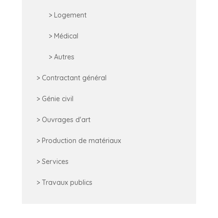
Marseille
> Logement
Marseille (13)
> Médical
> Autres
> Contractant général
> Génie civil
> Ouvrages d'art
> Production de matériaux
> Services
> Travaux publics