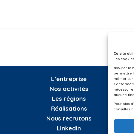
Ce site ut
Les cookies
assurer le 
permettre l
L’entreprise
mémoriser 
Conformémen
Nos activités
nécessaires
aucune fina
Les régions
Pour plus d
Réalisations
consultez 
Nous recrutons
Linkedin