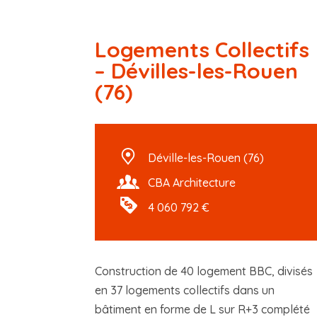
Logements Collectifs
– Dévilles-les-Rouen
(76)
Déville-les-Rouen (76)
CBA Architecture
4 060 792 €
Construction de 40 logement BBC, divisés
en 37 logements collectifs dans un
bâtiment en forme de L sur R+3 complété