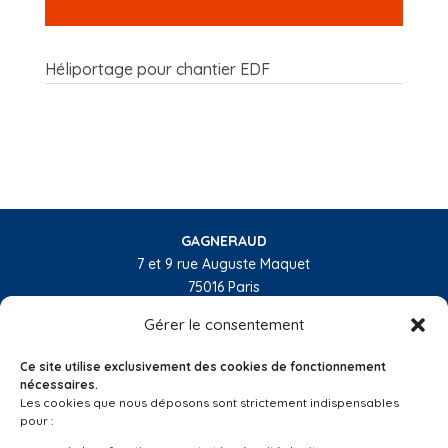
Héliportage pour chantier EDF
GAGNERAUD
7 et 9 rue Auguste Maquet
75016 Paris
01 55 74 32 10
Gérer le consentement
L’entreprise
Ce site utilise exclusivement des cookies de fonctionnement
Nos activités
nécessaires.
Les cookies que nous déposons sont strictement indispensables
Les régions
pour :