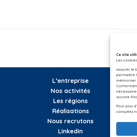
Ce site ut
Les cookies
assurer le 
permettre l
L’entreprise
mémoriser 
Conformémen
Nos activités
nécessaires
aucune fina
Les régions
Pour plus d
Réalisations
consultez 
Nous recrutons
Linkedin