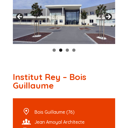
Institut Rey – Bois
Guillaume
Bois Guillaume (76)
Jean Amoyal ArchItecte