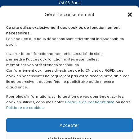
75016 Paris
01 55 74 32 10
Gérer le consentement
L’entreprise
Ce site utilise exclusivement des cookies de fonctionnement
Nos activités
nécessaires.
Les cookies que nous déposons sont strictement indispensables
Les régions
pour :
Réalisations
assurer le bon fonctionnement et la sécurité du site ;
permettre l’accès aux fonctionnalités essentielles ;
Nous recrutons
mémoriser vos préférences techniques.
Conformément aux lignes directrices de la CNIL et au RGPD, ces
Linkedin
cookies nécessaires ne requièrent pas votre accord préalable car
ils ne poursuivent aucune finalité publicitaire ou de mesure
d’audience.
Suivez-nous
Pour plus d’informations sur la gestion de vos données et sur les
cookies utilisés, consultez notre
Politique de confidentialité
ou notre
Politique de cookies
.
© 2020 GAGNERAUD -
Mentions légales
Accepter
-
Politique de confidentialité