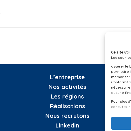
x
Ce site ut
Les cookies
assurer le 
permettre l
L’entreprise
mémoriser 
Conformémen
Nos activités
nécessaires
aucune fina
Les régions
Pour plus d
Réalisations
consultez 
Nous recrutons
Linkedin