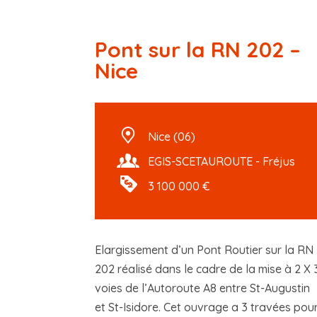
Pont sur la RN 202 –
Nice
Nice (06)
EGIS-SCETAUROUTE - Fréjus
3 100 000 €
Elargissement d’un Pont Routier sur la RN
202 réalisé dans le cadre de la mise à 2 X 
voies de l’Autoroute A8 entre St-Augustin
et St-Isidore. Cet ouvrage a 3 travées pou