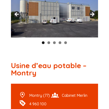
Usine d’eau potable –
Montry
Montry (77)
Cabinet Merlin
4 960 100